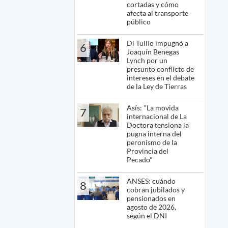
cortadas y cómo
afecta al transporte
público
Di Tullio impugnó a
6
Joaquín Benegas
Lynch por un
presunto conflicto de
intereses en el debate
de la Ley de Tierras
Asís: "La movida
7
internacional de La
Doctora tensiona la
pugna interna del
peronismo de la
Provincia del
Pecado"
ANSES: cuándo
8
cobran jubilados y
pensionados en
agosto de 2026,
según el DNI