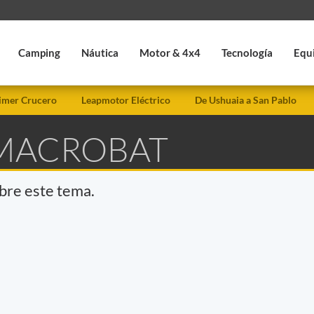
Camping
Náutica
Motor & 4x4
Tecnología
Equ
imer Crucero
Leapmotor Eléctrico
De Ushuaia a San Pablo
 MACROBAT
obre este tema.