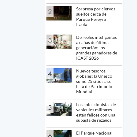
Sorpresa por ciervos
2
sueltos cerca del
Parque Pereyra
Iraola
De reeles inteligentes
3
a cañas de última
generación: los
grandes ganadores de
ICAST 2026
Nuevos tesoros
4
globales: la Unesco
sumó 25 sitios a su
lista de Patrimonio
Mundial
Los coleccionistas de
5
vehículos militares
están felices con una
subasta de rezagos
El Parque Nacional
6