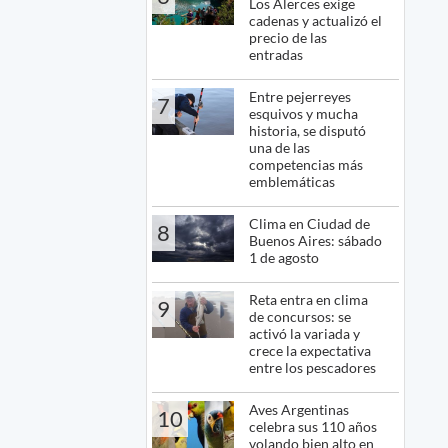
Los Alerces exige
cadenas y actualizó el
precio de las
entradas
Entre pejerreyes
7
esquivos y mucha
historia, se disputó
una de las
competencias más
emblemáticas
Clima en Ciudad de
8
Buenos Aires: sábado
1 de agosto
Reta entra en clima
9
de concursos: se
activó la variada y
crece la expectativa
entre los pescadores
Aves Argentinas
10
celebra sus 110 años
volando bien alto en