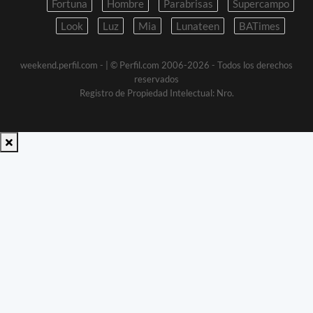
Fortuna
Hombre
Parabrisas
Supercampo
Look
Luz
Mia
Lunateen
BATimes
weekend.perfil.com -
| © Perfil.com 2006-2026 - Todos los derechos
reservados
Registro de Propiedad Intelectual: Nro.