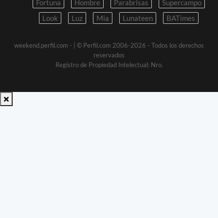
Fortuna
Hombre
Parabrisas
Supercampo
Look
Luz
Mia
Lunateen
BATimes
weekend.perfil.com -
| © Perfil.com 2006-2026 - Todos los derechos
reservados
Registro de Propiedad Intelectual: Nro.