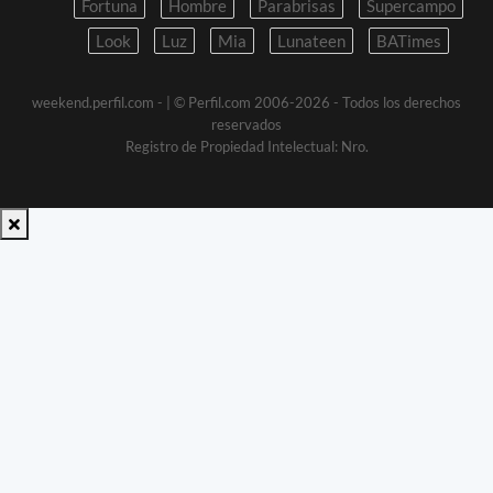
Fortuna
Hombre
Parabrisas
Supercampo
Look
Luz
Mia
Lunateen
BATimes
weekend.perfil.com -
| © Perfil.com 2006-2026 - Todos los derechos
reservados
Registro de Propiedad Intelectual: Nro.