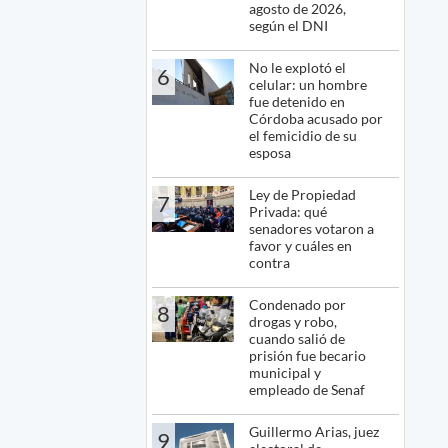
agosto de 2026,
según el DNI
No le explotó el
6
celular: un hombre
fue detenido en
Córdoba acusado por
el femicidio de su
esposa
Ley de Propiedad
7
Privada: qué
senadores votaron a
favor y cuáles en
contra
Condenado por
8
drogas y robo,
cuando salió de
prisión fue becario
municipal y
empleado de Senaf
Guillermo Arias, juez
9