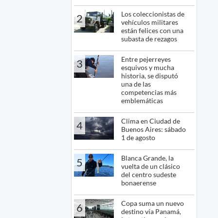
Los coleccionistas de
2
vehículos militares
están felices con una
subasta de rezagos
Entre pejerreyes
3
esquivos y mucha
historia, se disputó
una de las
competencias más
emblemáticas
Clima en Ciudad de
4
Buenos Aires: sábado
1 de agosto
Blanca Grande, la
5
vuelta de un clásico
del centro sudeste
bonaerense
Copa suma un nuevo
6
destino vía Panamá,