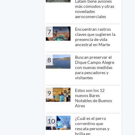
Latam tiene aviones
más cómodos y otras
novedades
aerocomerciales
Encuentran rastros
7
claves que sugieren la
presencia de vida
ancestral en Marte
Buscan preservar el
8
Dique Campo Alegre
con nuevas medidas
para pescadores y
visitantes
Estos son los 12
9
nuevos Bares
Notables de Buenos
Aires
¿Cuál es el perro
10
correntino que
rescata personas y
brilla en