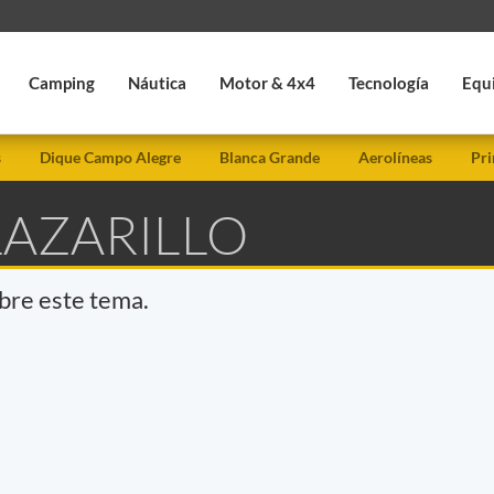
Camping
Náutica
Motor & 4x4
Tecnología
Equ
s
Dique Campo Alegre
Blanca Grande
Aerolíneas
Pri
LAZARILLO
obre este tema.