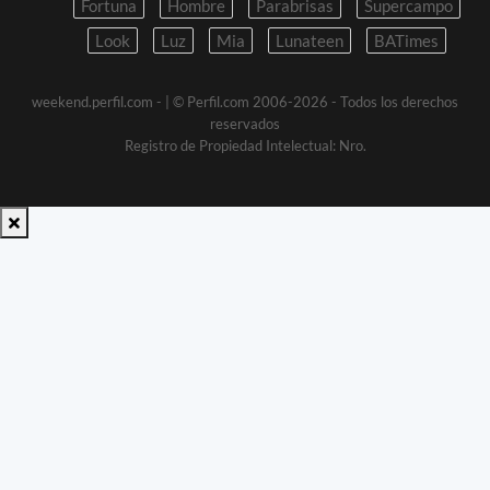
Fortuna
Hombre
Parabrisas
Supercampo
Look
Luz
Mia
Lunateen
BATimes
weekend.perfil.com -
| © Perfil.com 2006-2026 - Todos los derechos
reservados
Registro de Propiedad Intelectual: Nro.