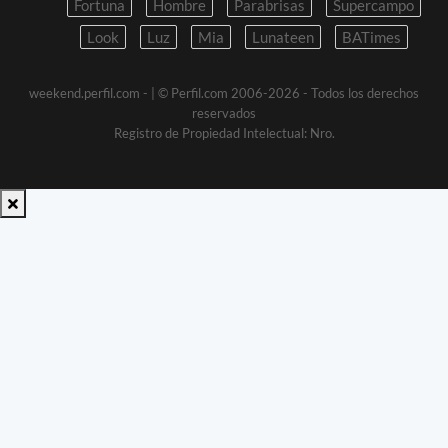
Fortuna
Hombre
Parabrisas
Supercampo
Look
Luz
Mia
Lunateen
BATimes
weekend.perfil.com -
| © Perfil.com 2006-2026 - Todos los derechos
reservados
Registro de Propiedad Intelectual: Nro.