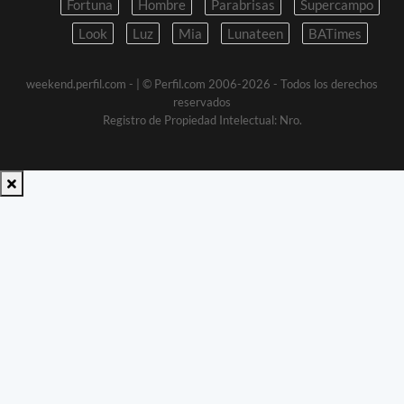
Fortuna
Hombre
Parabrisas
Supercampo
Look
Luz
Mia
Lunateen
BATimes
weekend.perfil.com -
| © Perfil.com 2006-2026 - Todos los derechos
reservados
Registro de Propiedad Intelectual: Nro.