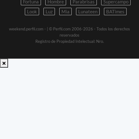
Fortuna
Hombre
Parabrisas
Supercampo
Look
Luz
Mia
Lunateen
BATimes
weekend.perfil.com -
| © Perfil.com 2006-2026 - Todos los derechos
reservados
Registro de Propiedad Intelectual: Nro.