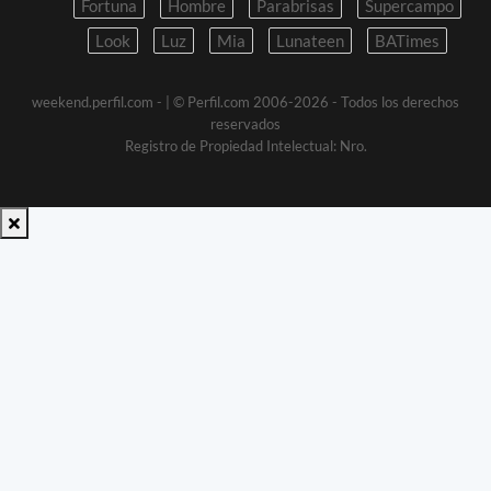
Fortuna
Hombre
Parabrisas
Supercampo
Look
Luz
Mia
Lunateen
BATimes
weekend.perfil.com -
| © Perfil.com 2006-2026 - Todos los derechos
reservados
Registro de Propiedad Intelectual: Nro.