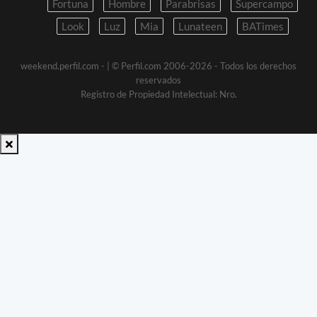
Fortuna
Hombre
Parabrisas
Supercampo
Look
Luz
Mia
Lunateen
BATimes
weekend.perfil.com -
| © Perfil.com 2006-2026 - Todos los derechos
reservados
Registro de Propiedad Intelectual: Nro.