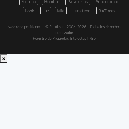
Fortuna
Hombre
Parabrisas
Supercampo
Look
Luz
Mia
Lunateen
BATimes
weekend.perfil.com -
| © Perfil.com 2006-2026 - Todos los derechos
reservados
Registro de Propiedad Intelectual: Nro.