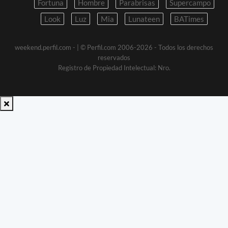
Fortuna
Hombre
Parabrisas
Supercampo
Look
Luz
Mia
Lunateen
BATimes
weekend.perfil.com -
| © Perfil.com 2006-2026 - Todos los derechos
reservados
Registro de Propiedad Intelectual: Nro.