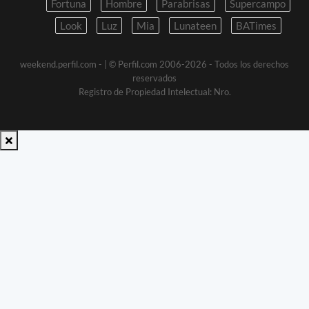
Fortuna
Hombre
Parabrisas
Supercampo
Look
Luz
Mia
Lunateen
BATimes
weekend.perfil.com -
| © Perfil.com 2006-2026 - Todos los derechos
reservados
Registro de Propiedad Intelectual: Nro.