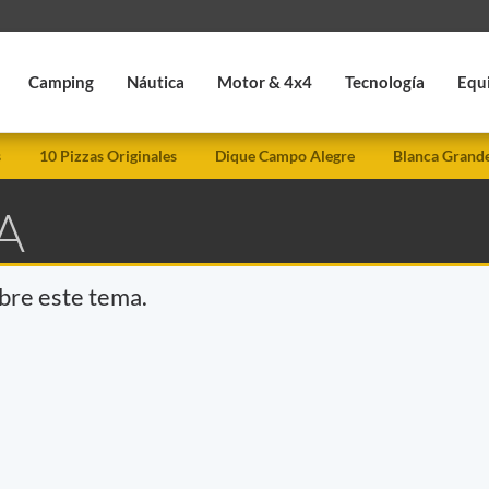
Camping
Náutica
Motor & 4x4
Tecnología
Equ
s
10 Pizzas Originales
Dique Campo Alegre
Blanca Grand
A
obre este tema.