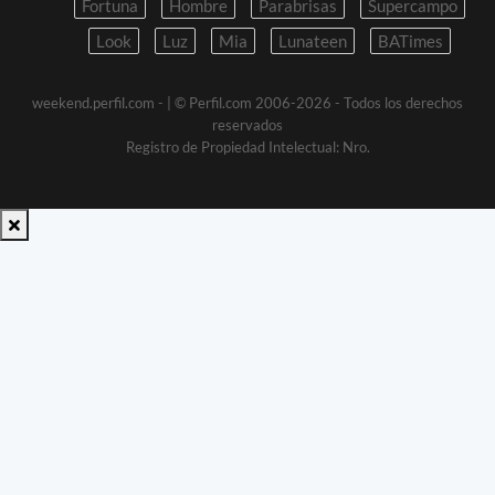
Fortuna
Hombre
Parabrisas
Supercampo
Look
Luz
Mia
Lunateen
BATimes
weekend.perfil.com -
| © Perfil.com 2006-2026 - Todos los derechos
reservados
Registro de Propiedad Intelectual: Nro.