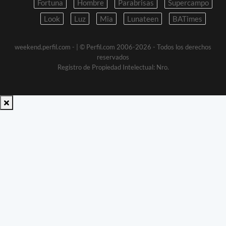
Fortuna
Hombre
Parabrisas
Supercampo
Look
Luz
Mia
Lunateen
BATimes
weekend.perfil.com -
| © Perfil.com 2006-2026 - Todos los derechos
reservados
Registro de Propiedad Intelectual: Nro.