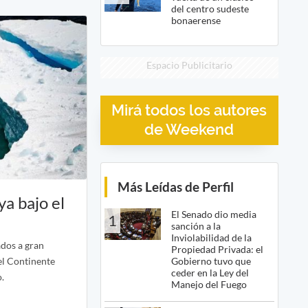
del centro sudeste
bonaerense
Espacio Publicitario
Mirá todos los autores
de Weekend
Más Leídas de Perfil
a bajo el
El Senado dio media
1
sanción a la
Inviolabilidad de la
dos a gran
Propiedad Privada: el
Gobierno tuvo que
el Continente
ceder en la Ley del
o.
Manejo del Fuego