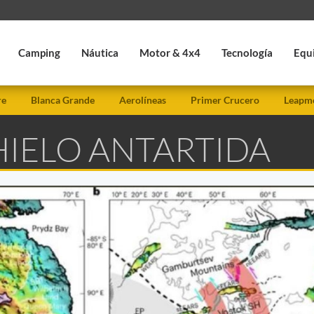
Camping
Náutica
Motor & 4x4
Tecnología
Equ
re
Blanca Grande
Aerolíneas
Primer Crucero
Leapmo
HIELO ANTARTIDA