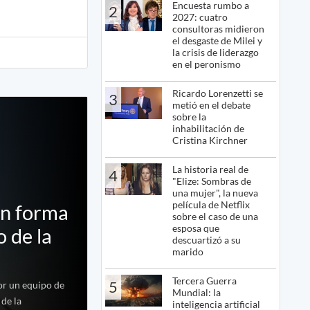
Encuesta rumbo a
2
2027: cuatro
consultoras midieron
el desgaste de Milei y
la crisis de liderazgo
en el peronismo
Ricardo Lorenzetti se
3
metió en el debate
sobre la
inhabilitación de
Cristina Kirchner
La historia real de
4
"Elize: Sombras de
una mujer", la nueva
película de Netflix
on forma
sobre el caso de una
esposa que
o de la
descuartizó a su
marido
Tercera Guerra
5
or un equipo de
Mundial: la
 de la
inteligencia artificial