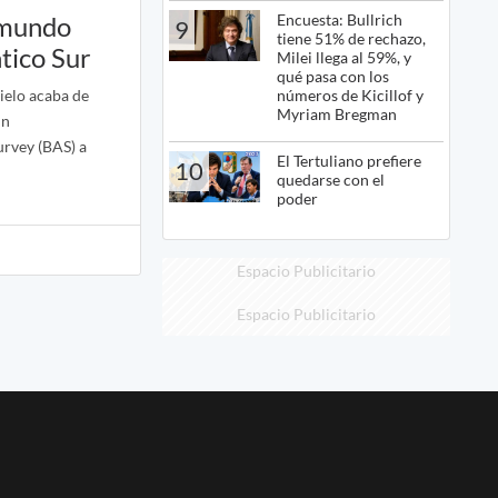
Encuesta: Bullrich
 mundo
9
tiene 51% de rechazo,
tico Sur
Milei llega al 59%, y
qué pasa con los
números de Kicillof y
ielo acaba de
Myriam Bregman
ún
urvey (BAS) a
El Tertuliano prefiere
10
quedarse con el
poder
Espacio Publicitario
Espacio Publicitario