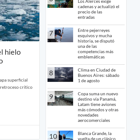
Los Alerces exige
cadenas y actualizó el
precio de las
entradas
Entre pejerreyes
7
esquivos y mucha
historia, se disputó
una de las
l hielo
competencias más
emblemáticas
o
Clima en Ciudad de
8
Buenos Aires: sábado
apa superficial
1 de agosto
 retroceso crítico
Copa suma un nuevo
9
destino vía Panamá,
Latam tiene aviones
más cómodos y otras
novedades
aerocomerciales
Blanca Grande, la
10
vuelta de un clásico