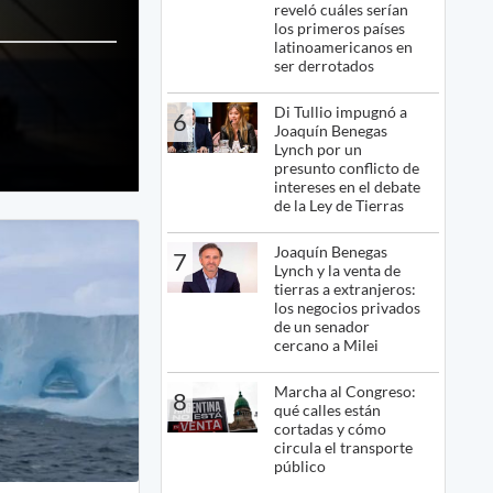
reveló cuáles serían
los primeros países
latinoamericanos en
ser derrotados
Di Tullio impugnó a
6
Joaquín Benegas
Lynch por un
presunto conflicto de
intereses en el debate
de la Ley de Tierras
Joaquín Benegas
7
Lynch y la venta de
tierras a extranjeros:
los negocios privados
de un senador
cercano a Milei
Marcha al Congreso:
8
qué calles están
cortadas y cómo
circula el transporte
público