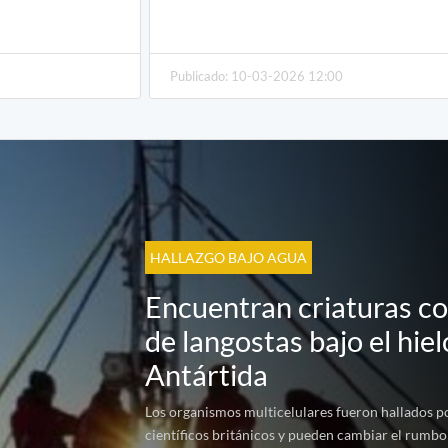
Publicado: 10-03-2026 12:00
HALLAZGO BAJO AGUA
Encuentran criaturas c
de langostas bajo el hiel
Antártida
Los organismos multicelulares fueron hallados p
científicos británicos y pueden cambiar el rumbo