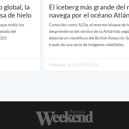
 global, la
El iceberg más grande del
a de hielo
navega por el océano Atlán
o que midió los
Conocido como A23a, el enorme bloque de h
elada del
desprenderse del vórtice de la Antártida seg
023.
detectaron científicos del British Antarctic S
través de una serie de imágenes satelitales.
Publicado: 16-12-2024 13:56