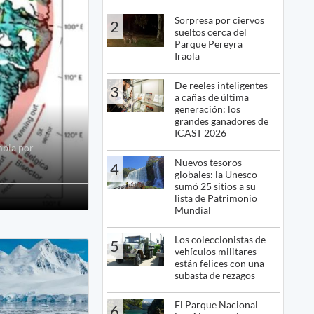
Sorpresa por ciervos
2
sueltos cerca del
Parque Pereyra
Iraola
De reeles inteligentes
3
a
a cañas de última
generación: los
grandes ganadores de
ICAST 2026
mbia por
Nuevos tesoros
4
globales: la Unesco
sumó 25 sitios a su
lista de Patrimonio
Mundial
Los coleccionistas de
5
vehículos militares
están felices con una
subasta de rezagos
El Parque Nacional
6