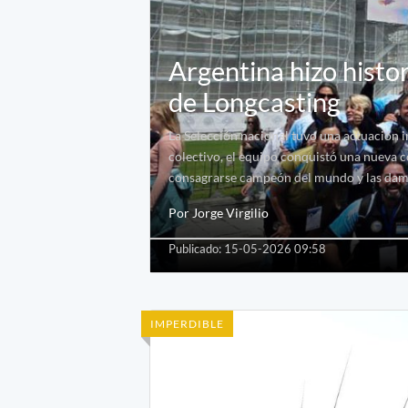
Argentina hizo histor
de Longcasting
La Selección nacional tuvo una actuación in
colectivo, el equipo conquistó una nueva 
consagrarse campeón del mundo y las dam
Por Jorge Virgilio
Publicado: 15-05-2026 09:58
IMPERDIBLE