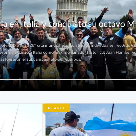
ia en Italia y conquistó su octavo M
olvidable en la 28° cita mundialista. Con títulos individuales, récords y
corona y alcanzó a Italia como máximo ganador histórico. Juan Hamber vo
as lograron el subcampeonato por equipos.
EN TANDIL