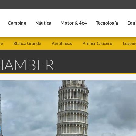
Camping
Náutica
Motor & 4x4
Tecnología
Equ
re
Blanca Grande
Aerolíneas
Primer Crucero
Leapmo
 HAMBER