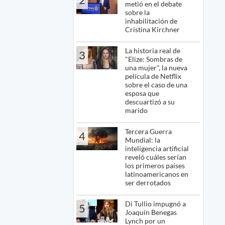
metió en el debate
sobre la
inhabilitación de
Cristina Kirchner
La historia real de
3
"Elize: Sombras de
una mujer", la nueva
película de Netflix
sobre el caso de una
esposa que
descuartizó a su
marido
Tercera Guerra
4
Mundial: la
inteligencia artificial
reveló cuáles serían
los primeros países
latinoamericanos en
ser derrotados
Di Tullio impugnó a
5
Joaquín Benegas
Lynch por un