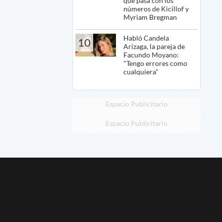
qué pasa con los
números de Kicillof y
Myriam Bregman
Habló Candela
10
Arizaga, la pareja de
Facundo Moyano:
"Tengo errores como
cualquiera"
Espacio Publicitario
Espacio Publicitario