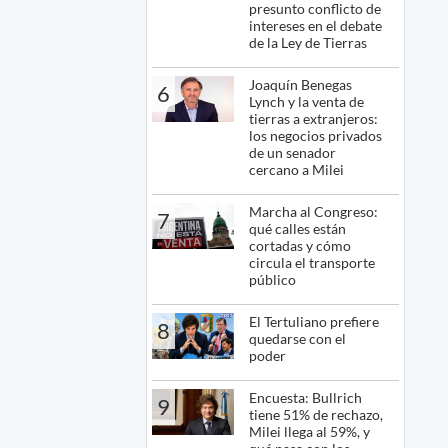
presunto conflicto de
intereses en el debate
de la Ley de Tierras
Joaquín Benegas
6
Lynch y la venta de
tierras a extranjeros:
los negocios privados
de un senador
cercano a Milei
Marcha al Congreso:
7
qué calles están
cortadas y cómo
circula el transporte
público
El Tertuliano prefiere
8
quedarse con el
poder
Encuesta: Bullrich
9
tiene 51% de rechazo,
Milei llega al 59%, y