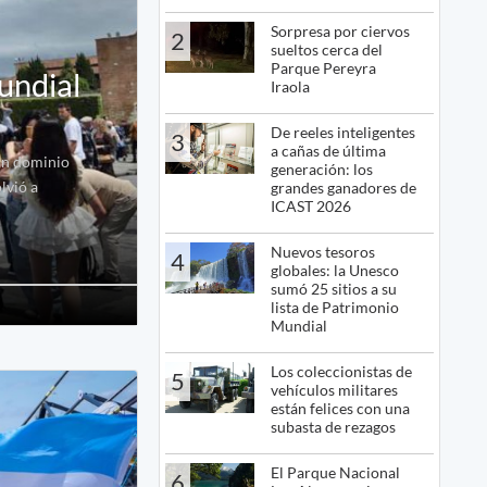
Sorpresa por ciervos
2
sueltos cerca del
Parque Pereyra
undial
Iraola
De reeles inteligentes
3
a cañas de última
 un dominio
generación: los
lvió a
grandes ganadores de
ICAST 2026
Nuevos tesoros
4
globales: la Unesco
sumó 25 sitios a su
lista de Patrimonio
Mundial
Los coleccionistas de
5
vehículos militares
están felices con una
subasta de rezagos
El Parque Nacional
6