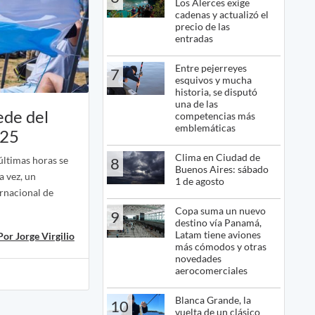
Los Alerces exige
cadenas y actualizó el
precio de las
entradas
Entre pejerreyes
7
esquivos y mucha
historia, se disputó
una de las
sede del
competencias más
emblemáticas
025
Clima en Ciudad de
 últimas horas se
8
Buenos Aires: sábado
a vez, un
1 de agosto
rnacional de
Copa suma un nuevo
9
destino vía Panamá,
Latam tiene aviones
Por Jorge Virgilio
más cómodos y otras
novedades
aerocomerciales
Blanca Grande, la
10
vuelta de un clásico