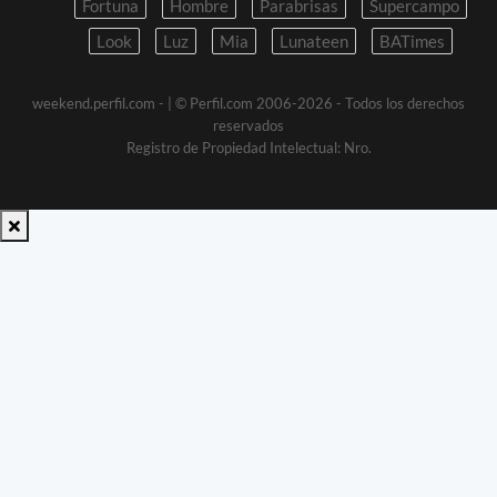
Fortuna
Hombre
Parabrisas
Supercampo
Look
Luz
Mia
Lunateen
BATimes
weekend.perfil.com -
| © Perfil.com 2006-2026 - Todos los derechos
reservados
Registro de Propiedad Intelectual: Nro.