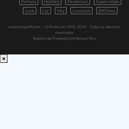
Fortuna
Hombre
Parabrisas
Supercampo
Look
Luz
Mia
Lunateen
BATimes
weekend.perfil.com -
| © Perfil.com 2006-2026 - Todos los derechos
reservados
Registro de Propiedad Intelectual: Nro.