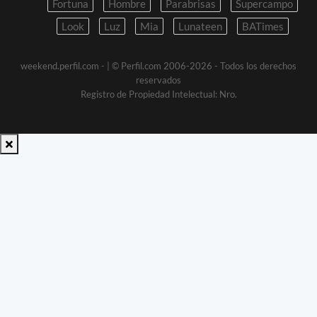
Fortuna
Hombre
Parabrisas
Supercampo
Look
Luz
Mia
Lunateen
BATimes
weekend.perfil.com -
| © Perfil.com 2006-2026 - Todos los derechos
reservados
Registro de Propiedad Intelectual: Nro.