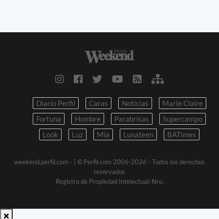
Diario Perfil
Caras
Noticias
Marie Claire
Fortuna
Hombre
Parabrisas
Supercampo
Look
Luz
Mia
Lunateen
BATimes
weekend.perfil.com -
| © Perfil.com 2006-2026 - Todos los derechos
reservados
Registro de Propiedad Intelectual: Nro.