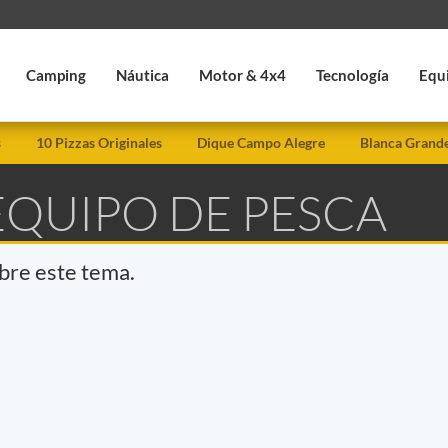
Camping
Náutica
Motor & 4x4
Tecnología
Equ
s
10 Pizzas Originales
Dique Campo Alegre
Blanca Grand
EQUIPO DE PESCA
obre este tema.