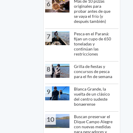
Más de 10 pizzas
6
originales para
probar antes de que
se vaya el frío (y
después también)
Pesca en el Paraná:
7
fijan un cupo de 650
toneladas y
continúan las
restricciones
Grilla de fiestas y
8
concursos de pesca
para el fin de semana
Blanca Grande, la
9
vuelta de un clásico
del centro sudeste
bonaerense
Buscan preservar el
10
Dique Campo Alegre
con nuevas medidas
para pescadores y