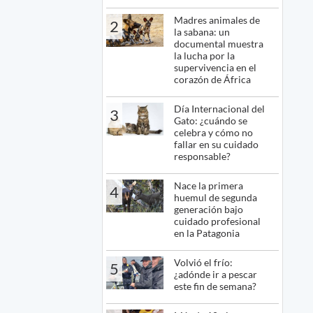
Madres animales de
2
la sabana: un
documental muestra
la lucha por la
supervivencia en el
corazón de África
Día Internacional del
3
Gato: ¿cuándo se
celebra y cómo no
fallar en su cuidado
responsable?
Nace la primera
4
huemul de segunda
generación bajo
cuidado profesional
en la Patagonia
Volvió el frío:
5
¿adónde ir a pescar
este fin de semana?