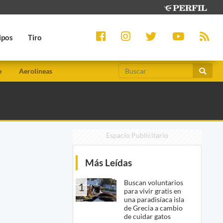
ipos
Tiro
e
Aerolíneas
Espacio Publicitario
Más Leídas
Buscan voluntarios
1
para vivir gratis en
una paradisíaca isla
de Grecia a cambio
de cuidar gatos