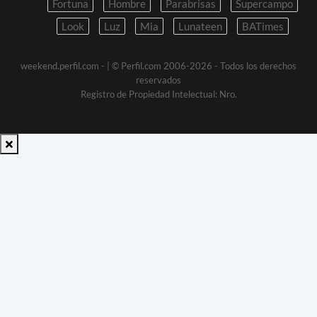
Fortuna
Hombre
Parabrisas
Supercampo
Look
Luz
Mia
Lunateen
BATimes
weekend.perfil.com -
| © Perfil.com 2006-2026 - Todos los derechos
reservados
Registro de Propiedad Intelectual: Nro.