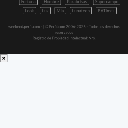
Fortuna
Hombre
Parabrisas
Supercampo
Look
Luz
Mia
Lunateen
BATimes
weekend.perfil.com -
| © Perfil.com 2006-2026 - Todos los derechos
reservados
Registro de Propiedad Intelectual: Nro.