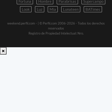
Fortuna
Hombre
Parabrisas
Supercampo
Look
Luz
Mia
Lunateen
BATimes
weekend.perfil.com -
| © Perfil.com 2006-2026 - Todos los derechos
reservados
Registro de Propiedad Intelectual: Nro.