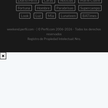
Diario Perfil
Caras
Noticias
Marie Claire
Fortuna
Hombre
Parabrisas
Supercampo
Look
Luz
Mia
Lunateen
BATimes
weekend.perfil.com -
| © Perfil.com 2006-2026 - Todos los derechos
reservados
Registro de Propiedad Intelectual: Nro.