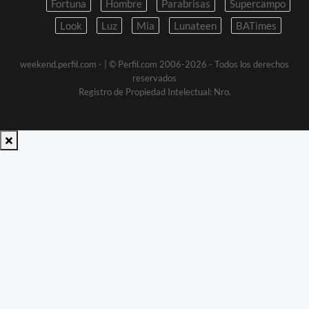
Fortuna
Hombre
Parabrisas
Supercampo
Look
Luz
Mia
Lunateen
BATimes
weekend.perfil.com -
| © Perfil.com 2006-2026 - Todos los derechos
reservados
Registro de Propiedad Intelectual: Nro.