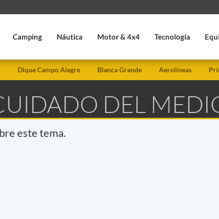
Camping
Náutica
Motor & 4x4
Tecnología
Equ
s
Dique Campo Alegre
Blanca Grande
Aerolíneas
Pri
 CUIDADO DEL MEDI
obre este tema.