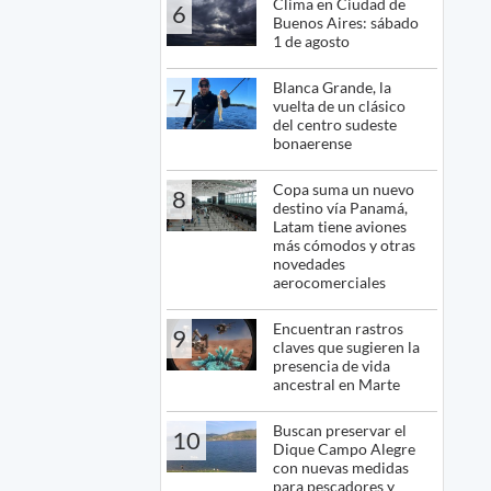
Clima en Ciudad de
6
Buenos Aires: sábado
1 de agosto
Blanca Grande, la
7
vuelta de un clásico
del centro sudeste
bonaerense
Copa suma un nuevo
8
destino vía Panamá,
Latam tiene aviones
más cómodos y otras
novedades
aerocomerciales
Encuentran rastros
9
claves que sugieren la
presencia de vida
ancestral en Marte
Buscan preservar el
10
Dique Campo Alegre
con nuevas medidas
para pescadores y