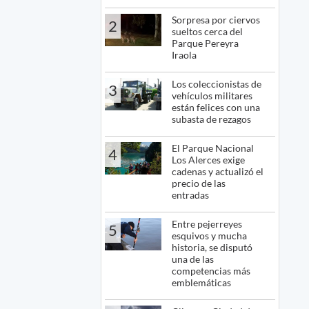
Sorpresa por ciervos
2
sueltos cerca del
Parque Pereyra
Iraola
Los coleccionistas de
3
vehículos militares
están felices con una
subasta de rezagos
El Parque Nacional
4
Los Alerces exige
cadenas y actualizó el
precio de las
entradas
Entre pejerreyes
5
esquivos y mucha
historia, se disputó
una de las
competencias más
emblemáticas