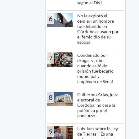
según el DNI
No le explotó el
6
celular: un hombre
fue detenido en
Córdoba acusado por
el femicidio de su
esposa
Condenado por
7
drogas y robo,
cuando salió de
prisión fue becario
municipal y
empleado de Senaf
Guillermo Arias, juez
8
electoral de
Córdoba: no cesa la
polémica por el
concurso
Luis Juez sobre la Ley
9
de Tierras: "Es una