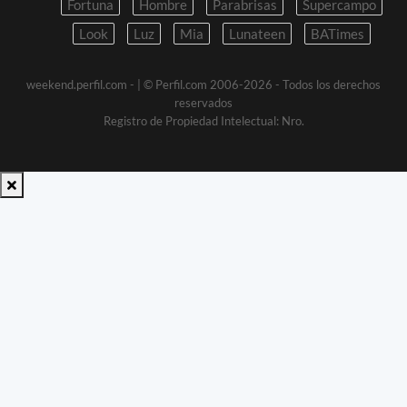
Fortuna
Hombre
Parabrisas
Supercampo
Look
Luz
Mia
Lunateen
BATimes
weekend.perfil.com -
| © Perfil.com 2006-2026 - Todos los derechos
reservados
Registro de Propiedad Intelectual: Nro.