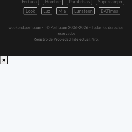
Fortuna
Hombre
Parabrisas
Supercampo
Look
Luz
Mia
Lunateen
BATimes
weekend.perfil.com -
| © Perfil.com 2006-2026 - Todos los derechos
reservados
Registro de Propiedad Intelectual: Nro.