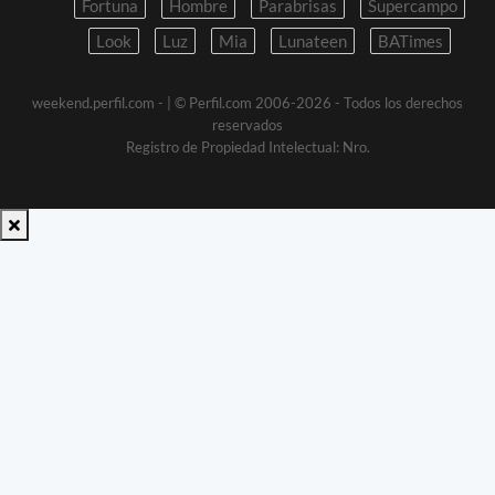
Fortuna
Hombre
Parabrisas
Supercampo
Look
Luz
Mia
Lunateen
BATimes
weekend.perfil.com -
| © Perfil.com 2006-2026 - Todos los derechos
reservados
Registro de Propiedad Intelectual: Nro.