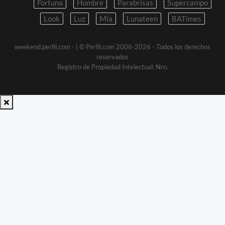
Fortuna
Hombre
Parabrisas
Supercampo
Look
Luz
Mia
Lunateen
BATimes
weekend.perfil.com -
| © Perfil.com 2006-2026 - Todos los derechos
reservados
Registro de Propiedad Intelectual: Nro.