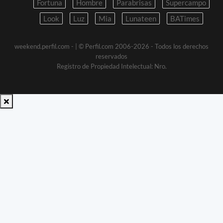
Fortuna
Hombre
Parabrisas
Supercampo
Look
Luz
Mia
Lunateen
BATimes
weekend.perfil.com -
| © Perfil.com 2006-2026 - Todos los derechos
reservados
Registro de Propiedad Intelectual: Nro.