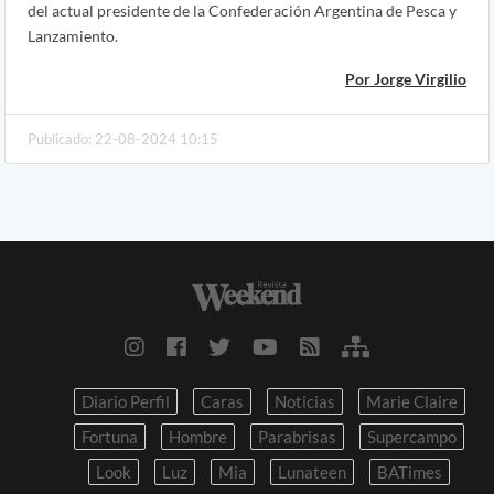
del actual presidente de la Confederación Argentina de Pesca y
Lanzamiento.
Por Jorge Virgilio
Publicado: 22-08-2024 10:15
Diario Perfil
Caras
Noticias
Marie Claire
Fortuna
Hombre
Parabrisas
Supercampo
Look
Luz
Mia
Lunateen
BATimes