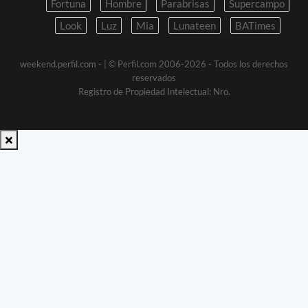
Fortuna
Hombre
Parabrisas
Supercampo
Look
Luz
Mia
Lunateen
BATimes
weekend.perfil.com -
| © Perfil.com 2006-2026 - Todos los derechos
reservados
Registro de Propiedad Intelectual: Nro.