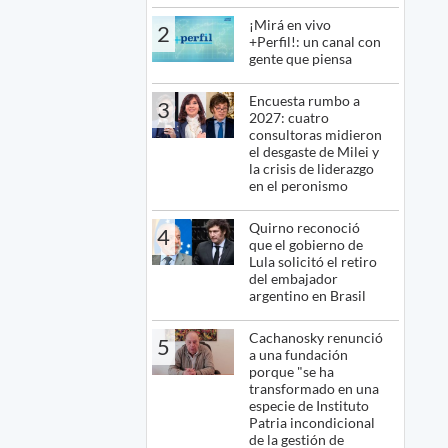
¡Mirá en vivo
2
+Perfil!: un canal con
gente que piensa
Encuesta rumbo a
3
2027: cuatro
consultoras midieron
el desgaste de Milei y
la crisis de liderazgo
en el peronismo
Quirno reconoció
4
que el gobierno de
Lula solicitó el retiro
del embajador
argentino en Brasil
Cachanosky renunció
5
a una fundación
porque "se ha
transformado en una
especie de Instituto
Patria incondicional
de la gestión de