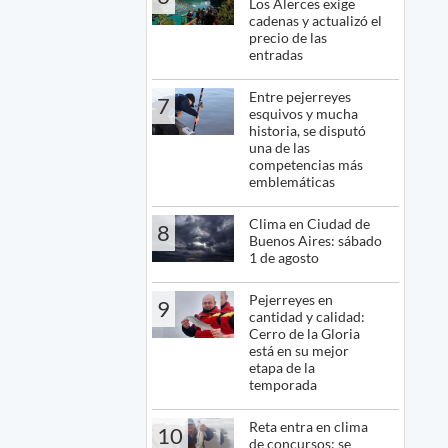
Los Alerces exige
cadenas y actualizó el
precio de las
entradas
Entre pejerreyes
7
esquivos y mucha
historia, se disputó
una de las
competencias más
emblemáticas
Clima en Ciudad de
8
Buenos Aires: sábado
1 de agosto
Pejerreyes en
9
cantidad y calidad:
Cerro de la Gloria
está en su mejor
etapa de la
temporada
Reta entra en clima
10
de concursos: se