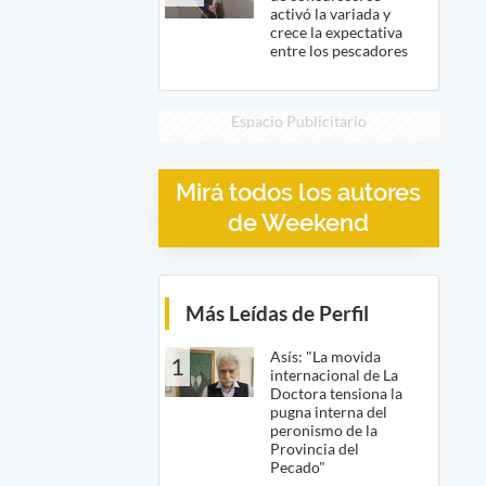
activó la variada y
crece la expectativa
entre los pescadores
Espacio Publicitario
Mirá todos los autores
de Weekend
Más Leídas de Perfil
Asís: "La movida
1
internacional de La
Doctora tensiona la
pugna interna del
peronismo de la
Provincia del
Pecado"