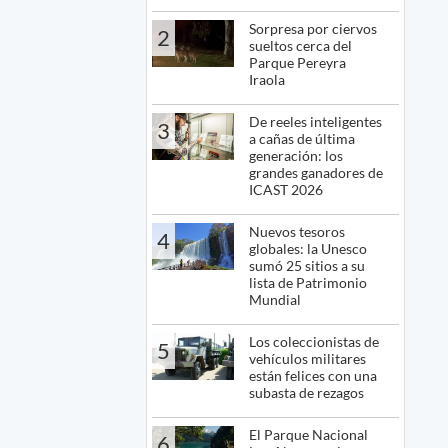
Sorpresa por ciervos
2
sueltos cerca del
Parque Pereyra
Iraola
De reeles inteligentes
3
a cañas de última
generación: los
grandes ganadores de
ICAST 2026
Nuevos tesoros
4
globales: la Unesco
sumó 25 sitios a su
lista de Patrimonio
Mundial
Los coleccionistas de
5
vehículos militares
están felices con una
subasta de rezagos
El Parque Nacional
6