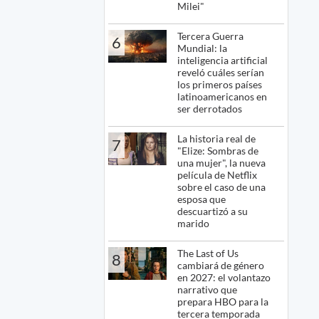
Milei"
Tercera Guerra
6
Mundial: la
inteligencia artificial
reveló cuáles serían
los primeros países
latinoamericanos en
ser derrotados
La historia real de
7
"Elize: Sombras de
una mujer", la nueva
película de Netflix
sobre el caso de una
esposa que
descuartizó a su
marido
The Last of Us
8
cambiará de género
en 2027: el volantazo
narrativo que
prepara HBO para la
tercera temporada