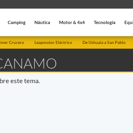
Camping
Náutica
Motor & 4x4
Tecnología
Equ
imer Crucero
Leapmotor Eléctrico
De Ushuaia a San Pablo
 CANAMO
obre este tema.