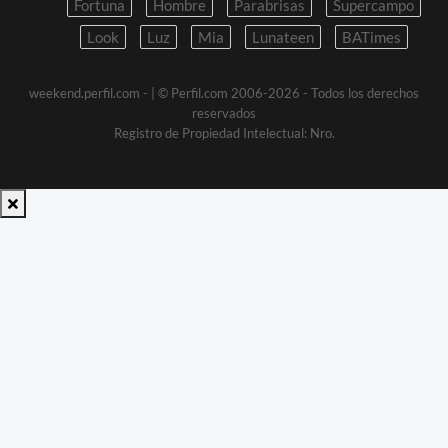
Fortuna
Hombre
Parabrisas
Supercampo
Look
Luz
Mia
Lunateen
BATimes
weekend.perfil.com -
| © Perfil.com 2006-2026 - Todos los derechos
reservados
Registro de Propiedad Intelectual: Nro.