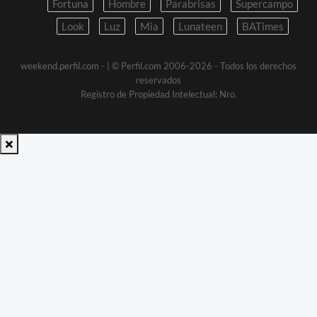
Fortuna
Hombre
Parabrisas
Supercampo
Look
Luz
Mia
Lunateen
BATimes
weekend.perfil.com -
| © Perfil.com 2006-2026 - Todos los derechos
reservados
Registro de Propiedad Intelectual: Nro.