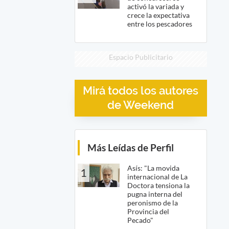
activó la variada y
crece la expectativa
entre los pescadores
Espacio Publicitario
Mirá todos los autores
de Weekend
Más Leídas de Perfil
Asís: "La movida
1
internacional de La
Doctora tensiona la
pugna interna del
peronismo de la
Provincia del
Pecado"