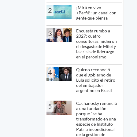
¡Mirá en vivo
2
+Perfil!: un canal con
gente que piensa
Encuesta rumbo a
3
2027: cuatro
consultoras midieron
el desgaste de Milei y
la crisis de liderazgo
en el peronismo
Quirno reconoció
4
que el gobierno de
Lula solicitó el retiro
del embajador
argentino en Brasil
Cachanosky renunció
5
a una fundación
porque "se ha
transformado en una
especie de Instituto
Patria incondicional
de la gestión de