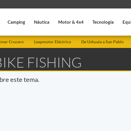
Camping
Náutica
Motor & 4x4
Tecnología
Equ
imer Crucero
Leapmotor Eléctrico
De Ushuaia a San Pablo
BIKE FISHING
obre este tema.