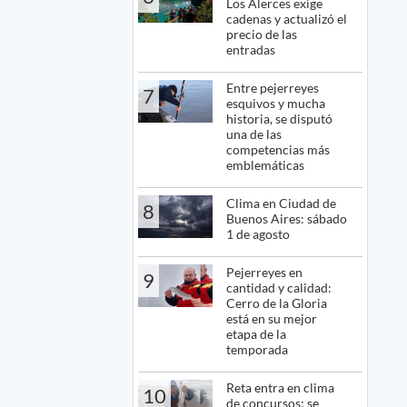
Los Alerces exige
cadenas y actualizó el
precio de las
entradas
Entre pejerreyes
7
esquivos y mucha
historia, se disputó
una de las
competencias más
emblemáticas
Clima en Ciudad de
8
Buenos Aires: sábado
1 de agosto
Pejerreyes en
9
cantidad y calidad:
Cerro de la Gloria
está en su mejor
etapa de la
temporada
Reta entra en clima
10
de concursos: se