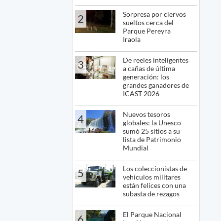
Sorpresa por ciervos
2
sueltos cerca del
Parque Pereyra
Iraola
De reeles inteligentes
3
a cañas de última
generación: los
grandes ganadores de
ICAST 2026
Nuevos tesoros
4
globales: la Unesco
sumó 25 sitios a su
lista de Patrimonio
Mundial
Los coleccionistas de
5
vehículos militares
están felices con una
subasta de rezagos
El Parque Nacional
6