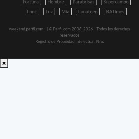
Fortuna
Hombre
Parabrisas
Supercampo
Look
Luz
Mia
Lunateen
BATimes
weekend.perfil.com -
| © Perfil.com 2006-2026 - Todos los derechos
reservados
Registro de Propiedad Intelectual: Nro.