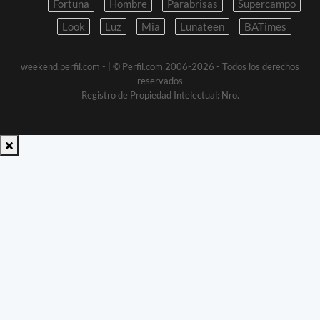
Fortuna
Hombre
Parabrisas
Supercampo
Look
Luz
Mia
Lunateen
BATimes
weekend.perfil.com -
| © Perfil.com 2006-2026 - Todos los derechos
reservados
Registro de Propiedad Intelectual: Nro.