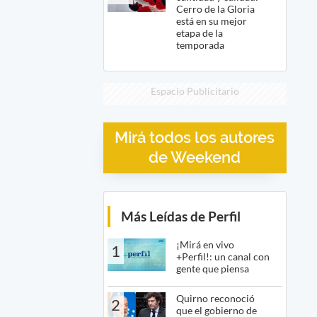
Cerro de la Gloria
está en su mejor
etapa de la
temporada
Espacio Publicitario
Mirá todos los autores
de Weekend
Más Leídas de Perfil
¡Mirá en vivo
1
+Perfil!: un canal con
gente que piensa
Quirno reconoció
2
que el gobierno de