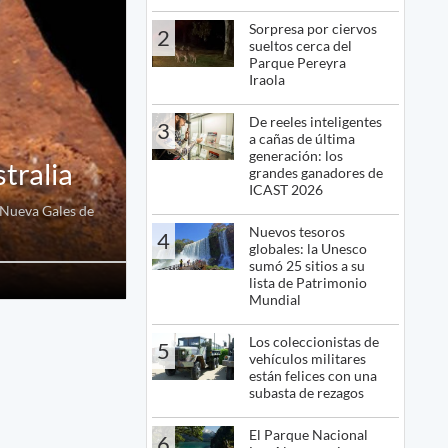
Sorpresa por ciervos
2
sueltos cerca del
Parque Pereyra
Iraola
De reeles inteligentes
3
a cañas de última
generación: los
tralia
grandes ganadores de
ICAST 2026
 Nueva Gales de
Nuevos tesoros
4
globales: la Unesco
sumó 25 sitios a su
lista de Patrimonio
Mundial
Los coleccionistas de
5
vehículos militares
están felices con una
subasta de rezagos
El Parque Nacional
6