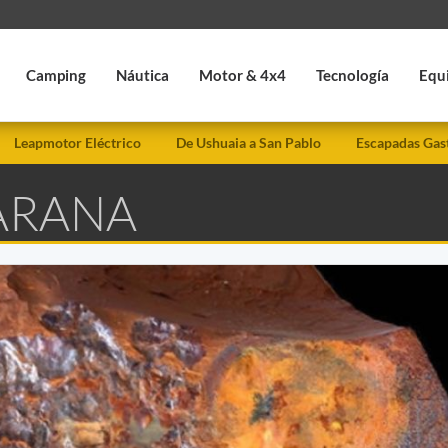
Camping
Náutica
Motor & 4x4
Tecnología
Equ
Leapmotor Eléctrico
De Ushuaia a San Pablo
Escapadas Gas
 ARANA