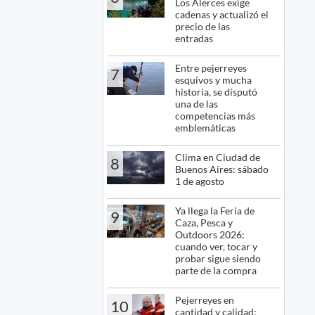
Los Alerces exige
cadenas y actualizó el
precio de las
entradas
Entre pejerreyes
7
esquivos y mucha
historia, se disputó
una de las
competencias más
emblemáticas
Clima en Ciudad de
8
Buenos Aires: sábado
1 de agosto
Ya llega la Feria de
9
Caza, Pesca y
Outdoors 2026:
cuando ver, tocar y
probar sigue siendo
parte de la compra
Pejerreyes en
10
cantidad y calidad: