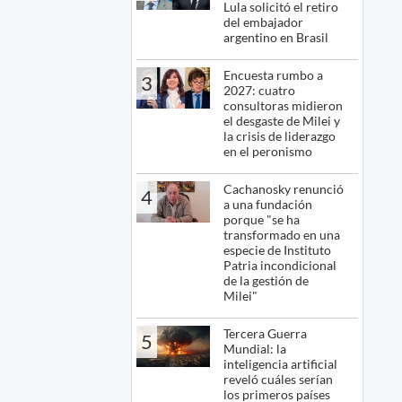
Lula solicitó el retiro
del embajador
argentino en Brasil
Encuesta rumbo a
3
2027: cuatro
consultoras midieron
el desgaste de Milei y
la crisis de liderazgo
en el peronismo
Cachanosky renunció
4
a una fundación
porque "se ha
transformado en una
especie de Instituto
Patria incondicional
de la gestión de
Milei"
Tercera Guerra
5
Mundial: la
inteligencia artificial
reveló cuáles serían
los primeros países