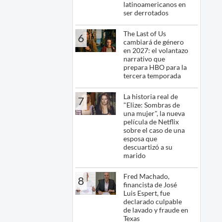
latinoamericanos en
ser derrotados
The Last of Us
6
cambiará de género
en 2027: el volantazo
narrativo que
prepara HBO para la
tercera temporada
La historia real de
7
"Elize: Sombras de
una mujer", la nueva
película de Netflix
sobre el caso de una
esposa que
descuartizó a su
marido
Fred Machado,
8
financista de José
Luis Espert, fue
declarado culpable
de lavado y fraude en
Texas