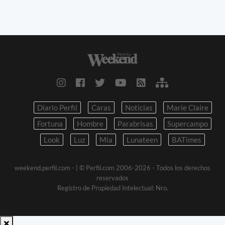
Diario Perfil
Caras
Noticias
Marie Claire
Fortuna
Hombre
Parabrisas
Supercampo
Look
Luz
Mia
Lunateen
BATimes
weekend.perfil.com -
| © Perfil.com 2006-2026 - Todos los derechos
reservados
Registro de Propiedad Intelectual: Nro.