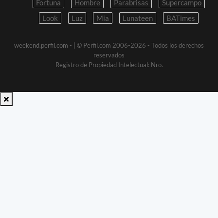
Fortuna
Hombre
Parabrisas
Supercampo
Look
Luz
Mia
Lunateen
BATimes
weekend.perfil.com -
| © Perfil.com 2006-2026 - Todos los derechos
reservados
Registro de Propiedad Intelectual: Nro.