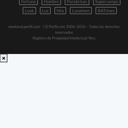
Fortuna
Hombre
Parabrisas
Supercampo
Look
Luz
Mia
Lunateen
BATimes
weekend.perfil.com -
| © Perfil.com 2006-2026 - Todos los derechos
reservados
Registro de Propiedad Intelectual: Nro.