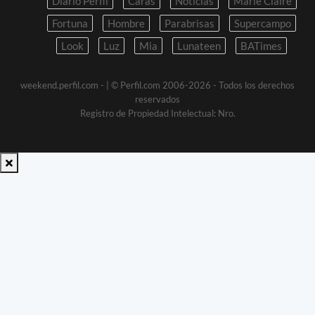
Diario Perfil
Caras
Noticias
Marie Claire
Fortuna
Hombre
Parabrisas
Supercampo
Look
Luz
Mia
Lunateen
BATimes
weekend.perfil.com -
| © Perfil.com 2006-2026 - Todos los derechos
reservados
Registro de Propiedad Intelectual: Nro.