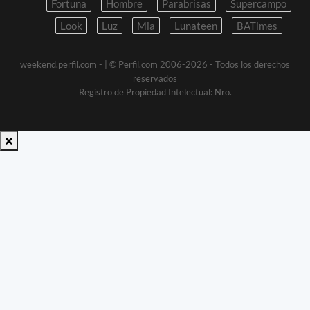
Fortuna
Hombre
Parabrisas
Supercampo
Look
Luz
Mia
Lunateen
BATimes
weekend.perfil.com -
| © Perfil.com 2006-2026 - Todos los derechos
reservados
Registro de Propiedad Intelectual: Nro.