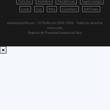
Fortuna
Hombre
Parabrisas
Supercampo
Look
Luz
Mia
Lunateen
BATimes
weekend.perfil.com -
| © Perfil.com 2006-2026 - Todos los derechos
reservados
Registro de Propiedad Intelectual: Nro.